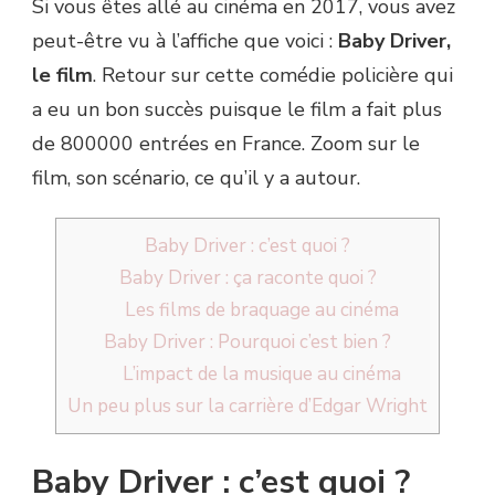
Si vous êtes allé au cinéma en 2017, vous avez
peut-être vu à l’affiche que voici :
Baby Driver,
le film
. Retour sur cette comédie policière qui
a eu un bon succès puisque le film a fait plus
de 800000 entrées en France. Zoom sur le
film, son scénario, ce qu’il y a autour.
Baby Driver : c’est quoi ?
Baby Driver : ça raconte quoi ?
Les films de braquage au cinéma
Baby Driver : Pourquoi c’est bien ?
L’impact de la musique au cinéma
Un peu plus sur la carrière d’Edgar Wright
Baby Driver : c’est quoi ?