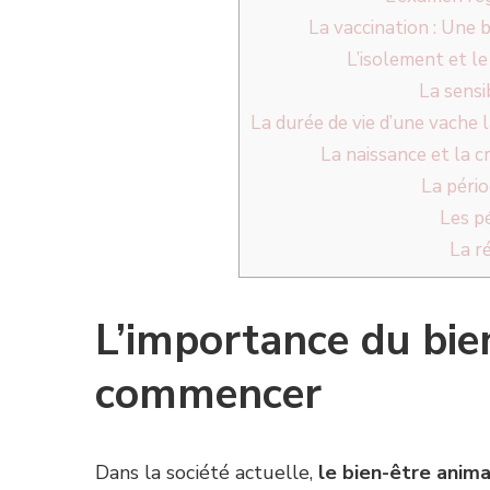
La vaccination : Une 
L’isolement et l
La sensi
La durée de vie d’une vache l
La naissance et la cr
La pério
Les p
La ré
L’importance du bie
commencer
Dans la société actuelle,
le bien-être anima