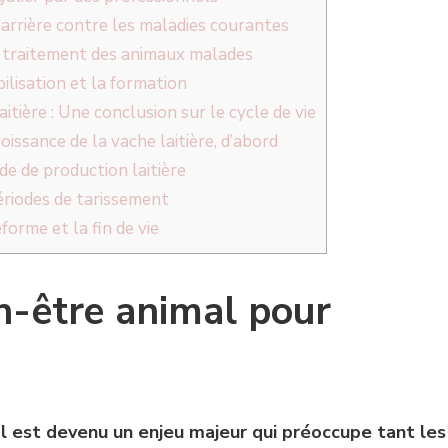
barrière contre les maladies courantes
e traitement des animaux malades
bilisation et la formation
aitière : Une conclusion sur le cycle de vie
oissance de la vache laitière, d’abord
de de production laitière
ériodes de tarissement
forme et la fin de vie
n-être animal pour
l est devenu un enjeu majeur qui préoccupe tant les