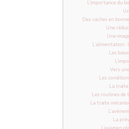
L’importance du b
Un
Des vaches en bonne
Une réduct
Une image
L’alimentation : 
Les bases
L’impo
Vers une
Les conditions
La traite
Les routines de t
La traite mécanisé
L’avèneme
La pré
L’examen rég