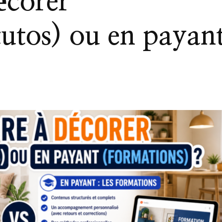
écorer
tutos) ou en payan