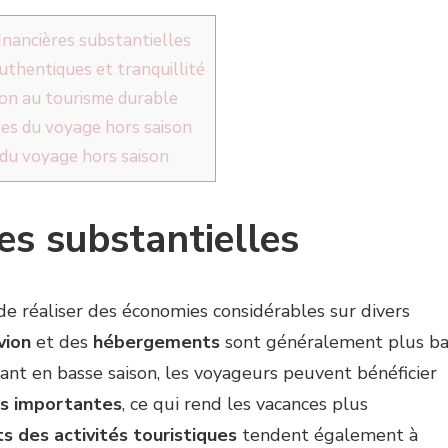
inancières substantielles
uthentiques et tranquillité
on au tourisme durable
es du voyage hors saison
 du voyage hors saison
es substantielles
e réaliser des économies considérables sur divers
vion
et des
hébergements
sont généralement plus ba
ant en basse saison, les voyageurs peuvent bénéficier
ns importantes
, ce qui rend les vacances plus
s des activités touristiques
tendent également à