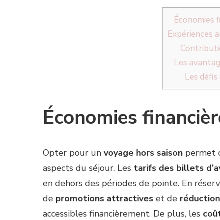
Économies f
Expériences a
Contributi
Les avantag
Les défis
Économies financièr
Opter pour un
voyage hors saison
permet d
aspects du séjour. Les
tarifs des billets d’a
en dehors des périodes de pointe. En réserv
de
promotions attractives
et de
réductio
accessibles financièrement. De plus, les
coût