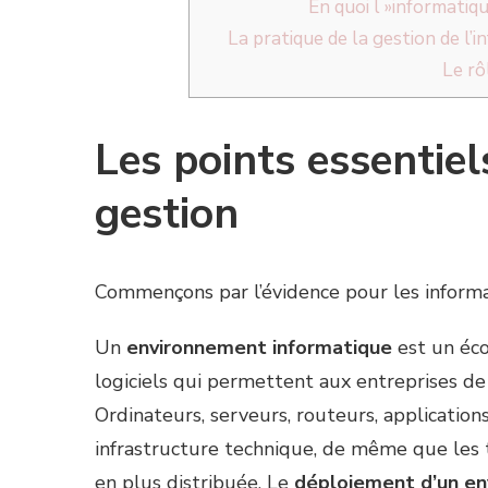
En quoi l »informatiqu
La pratique de la gestion de l’i
Le rô
Les points essentiel
gestion
Commençons par l’évidence pour les informat
Un
environnement informatique
est un éco
logiciels qui permettent aux entreprises de
Ordinateurs, serveurs, routeurs, application
infrastructure technique, de même que les
en plus distribuée. Le
déploiement d’un en