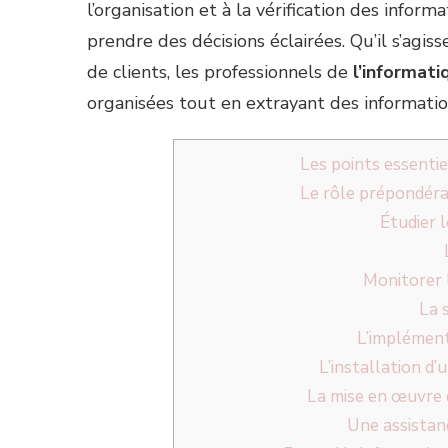
l’organisation et à la vérification des infor
prendre des décisions éclairées. Qu’il s’agi
de clients, les professionnels de
l’informat
organisées tout en extrayant des informatio
Les points essentie
Le rôle prépondéra
Étudier l
Monitorer l
La 
L’implément
L’installation d
La mise en œuvre
Une assistan