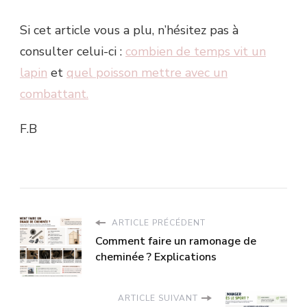
Si cet article vous a plu, n’hésitez pas à
consulter celui-ci :
combien de temps vit un
lapin
et
quel poisson mettre avec un
combattant.
F.B
ARTICLE PRÉCÉDENT
Comment faire un ramonage de
cheminée ? Explications
ARTICLE SUIVANT