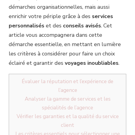
démarches organisationnelles, mais aussi
enrichir votre périple grâce à des
services
personnalisés
et des
conseils avisés
. Cet
article vous accompagnera dans cette
démarche essentielle, en mettant en lumière
les critères à considérer pour faire un choix
éclairé et garantir des
voyages inoubliables
.
Évaluer la réputation et l’expérience de
l’agence
Analyser la gamme de services et les
spécialités de l’agence
Vérifier les garanties et la qualité du service
client
Les critères essentiels pour sélectionner une