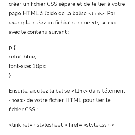
créer un fichier CSS séparé et de le lier à votre
page HTML à l’aide de la balise
. Par
<link>
exemple, créez un fichier nommé
style.css
avec le contenu suivant :
p {
color: blue;
font-size: 18px;
}
Ensuite, ajoutez la balise
dans l’élément
<link>
de votre fichier HTML pour lier le
<head>
fichier CSS :
<link rel= »stylesheet » href= »style.css »>