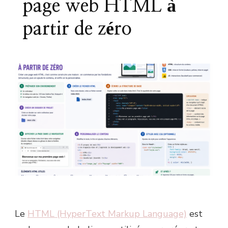
page web HTML à
partir de zéro
Le
HTML (HyperText Markup Language)
est