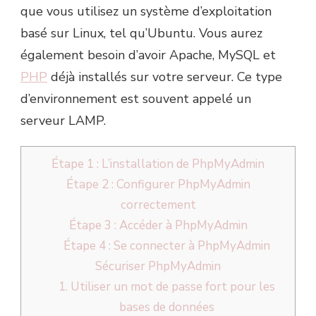
que vous utilisez un système d’exploitation
basé sur Linux, tel qu’Ubuntu. Vous aurez
également besoin d’avoir Apache, MySQL et
PHP
déjà installés sur votre serveur. Ce type
d’environnement est souvent appelé un
serveur LAMP.
Étape 1 : L’installation de PhpMyAdmin
Étape 2 : Configurer PhpMyAdmin
correctement
Étape 3 : Accéder à PhpMyAdmin
Étape 4 : Se connecter à PhpMyAdmin
Sécuriser PhpMyAdmin
1. Utiliser un mot de passe fort pour les
bases de données