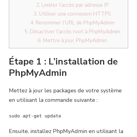
2. Limiter l’accès par adresse IP
3. Utiliser une connexion HTTPS
4. Renommer l’URL de PhpMyAdmin
5. Désactiver l’accès root à PhpMyAdmin
6. Mettre à jour PhpMyAdmin
Étape 1 : L’installation de
PhpMyAdmin
Mettez à jour les packages de votre système
en utilisant la commande suivante :
sudo apt-get update
Ensuite, installez PhpMyAdmin en utilisant la