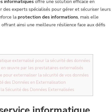
es informatiques
offre une solution efficace en
 des experts spécialisés pour gérer et sécuriser leurs
nforce la
protection des informations
, mais elle
offrant ainsi une meilleure résilience face aux défis
atique externalisé pour la sécurité des données
 en œuvre par les prestataires externalisés
e pour externaliser la sécurité de vos données
ité des Données en Externalisation
 la Sécurité des Données Externalisées
service informatique