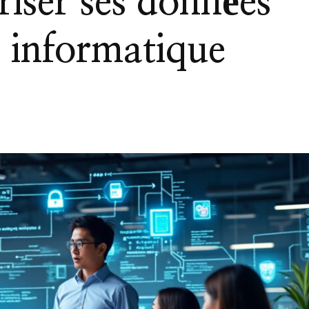
iser ses données
e informatique