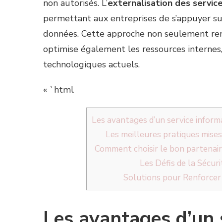
non autorisés. L’
externalisation des servic
permettant aux entreprises de s’appuyer sur
données. Cette approche non seulement re
optimise également les ressources internes, 
technologiques actuels.
« `html
Les avantages d’un service inform
Les meilleures pratiques mises
Comment choisir le bon partenair
Les Défis de la Sécur
Solutions pour Renforcer
Les avantages d’un 