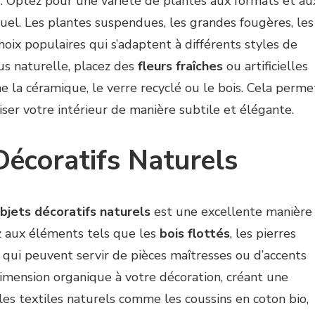
ts. Optez pour une variété de plantes aux formats et au
suel. Les plantes suspendues, les grandes fougères, les
oix populaires qui s’adaptent à différents styles de
s naturelle, placez des
fleurs fraîches
ou artificielles
 la céramique, le verre recyclé ou le bois. Cela perme
ser votre intérieur de manière subtile et élégante.
Décoratifs Naturels
bjets décoratifs naturels
est une excellente manière
ez aux éléments tels que les
bois flottés
, les pierres
in qui peuvent servir de pièces maîtresses ou d’accents
imension organique à votre décoration, créant une
 les textiles naturels comme les coussins en coton bio,