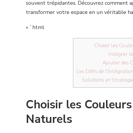
souvent trépidantes. Découvrez comment app
transformer votre espace en un véritable ha
« `html
Choisir les Coul
Intégrer l
Ajouter des 
Les Défis de l’Intégratio
Solutions et Stratégi
Choisir les Couleurs
Naturels