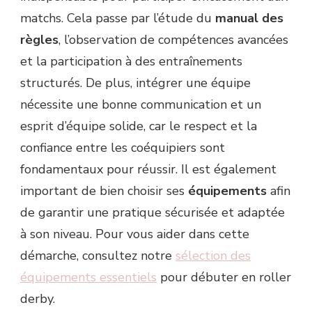
matchs. Cela passe par l’étude du
manual des
règles
, l’observation de compétences avancées
et la participation à des entraînements
structurés. De plus, intégrer une équipe
nécessite une bonne communication et un
esprit d’équipe solide, car le respect et la
confiance entre les coéquipiers sont
fondamentaux pour réussir. Il est également
important de bien choisir ses
équipements
afin
de garantir une pratique sécurisée et adaptée
à son niveau. Pour vous aider dans cette
démarche, consultez notre
sélection des
équipements essentiels
pour débuter en roller
derby.