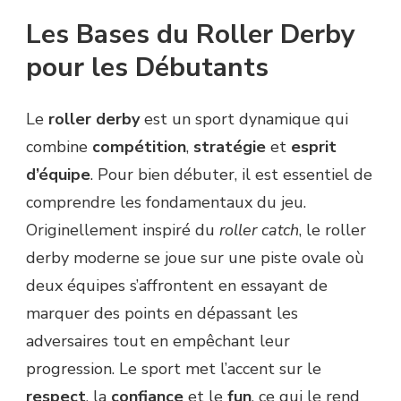
Les Bases du Roller Derby
pour les Débutants
Le
roller derby
est un sport dynamique qui
combine
compétition
,
stratégie
et
esprit
d’équipe
. Pour bien débuter, il est essentiel de
comprendre les fondamentaux du jeu.
Originellement inspiré du
roller catch
, le roller
derby moderne se joue sur une piste ovale où
deux équipes s’affrontent en essayant de
marquer des points en dépassant les
adversaires tout en empêchant leur
progression. Le sport met l’accent sur le
respect
, la
confiance
et le
fun
, ce qui le rend