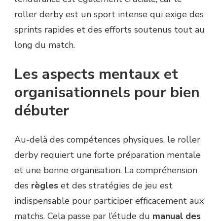
roller derby est un sport intense qui exige des
sprints rapides et des efforts soutenus tout au
long du match.
Les aspects mentaux et
organisationnels pour bien
débuter
Au-delà des compétences physiques, le roller
derby requiert une forte préparation mentale
et une bonne organisation. La compréhension
des
règles
et des stratégies de jeu est
indispensable pour participer efficacement aux
matchs. Cela passe par l’étude du
manual des