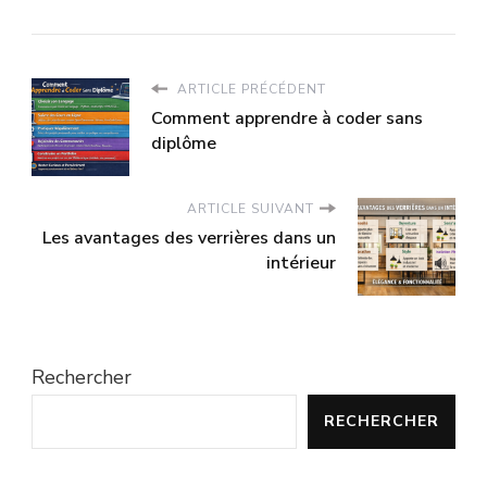
ARTICLE PRÉCÉDENT
Comment apprendre à coder sans
diplôme
ARTICLE SUIVANT
Les avantages des verrières dans un
intérieur
Rechercher
RECHERCHER