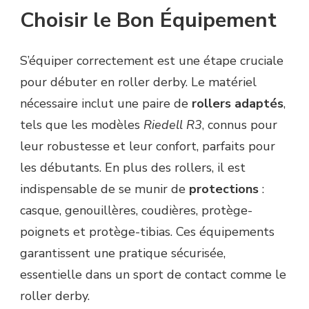
Choisir le Bon Équipement
S’équiper correctement est une étape cruciale
pour débuter en roller derby. Le matériel
nécessaire inclut une paire de
rollers adaptés
,
tels que les modèles
Riedell R3
, connus pour
leur robustesse et leur confort, parfaits pour
les débutants. En plus des rollers, il est
indispensable de se munir de
protections
:
casque, genouillères, coudières, protège-
poignets et protège-tibias. Ces équipements
garantissent une pratique sécurisée,
essentielle dans un sport de contact comme le
roller derby.