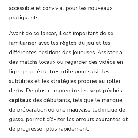
accessible et convivial pour les nouveaux
pratiquants.
Avant de se lancer, il est important de se
familiariser avec les
règles
du jeu et les
différentes positions des joueuses. Assister à
des matchs locaux ou regarder des vidéos en
ligne peut être très utile pour saisir les
subtilités et les stratégies propres au roller
derby. De plus, comprendre les
sept péchés
capitaux
des débutants, tels que le manque
de préparation ou une mauvaise technique de
glisse, permet d’éviter les erreurs courantes et
de progresser plus rapidement.