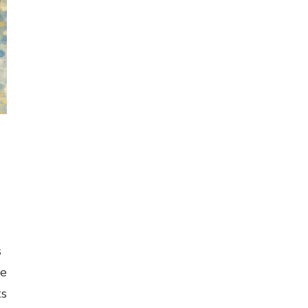
s
de
ts