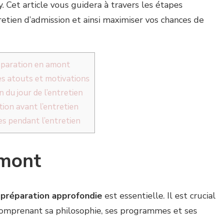
. Cet article vous guidera à travers les étapes
retien d’admission et ainsi maximiser vos chances de
éparation en amont
es atouts et motivations
n du jour de l’entretien
ion avant l’entretien
es pendant l’entretien
amont
e
préparation approfondie
est essentielle. Il est crucial
n comprenant sa philosophie, ses programmes et ses