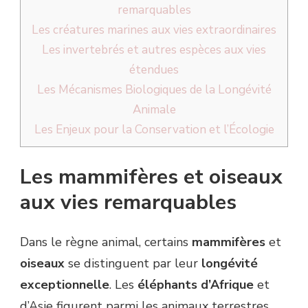
remarquables
Les créatures marines aux vies extraordinaires
Les invertebrés et autres espèces aux vies
étendues
Les Mécanismes Biologiques de la Longévité
Animale
Les Enjeux pour la Conservation et l’Écologie
Les mammifères et oiseaux
aux vies remarquables
Dans le règne animal, certains
mammifères
et
oiseaux
se distinguent par leur
longévité
exceptionnelle
. Les
éléphants d’Afrique
et
d’Asie figurent parmi les animaux terrestres