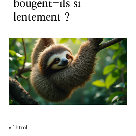
bougent-ils si
lentement ?
« `html