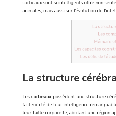
corbeaux sont si intelligents offre non seul
animales, mais aussi sur l’évolution de l’inte
La structur
Les com
Mémoire et
Les capacités cognit
Les défis de l’étu
La structure cérébr
Les
corbeaux
possèdent une structure céré
facteur clé de leur intelligence remarquabl
leur taille corporelle, abritant une région a