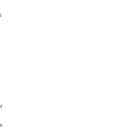
s
ar
e